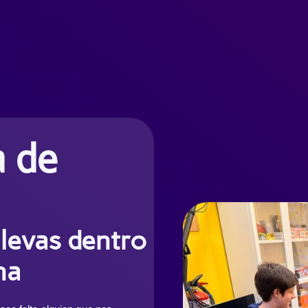
a de
llevas dentro
na