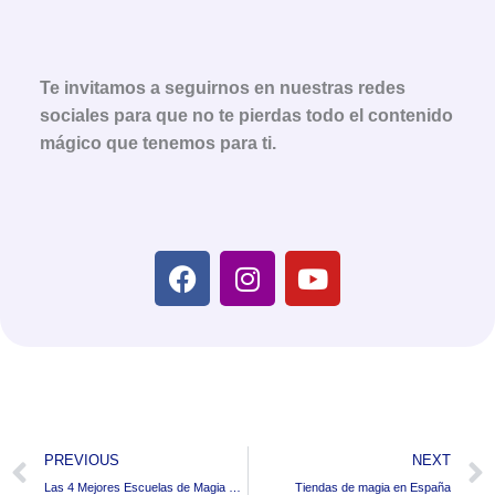
Te invitamos a seguirnos en nuestras redes
sociales para que no te pierdas todo el contenido
mágico que tenemos para ti.
F
I
Y
a
n
o
c
s
u
e
t
t
b
a
u
o
g
b
o
r
e
Prev
k
a
PREVIOUS
NEXT
m
Las 4 Mejores Escuelas de Magia en Madrid
Tiendas de magia en España